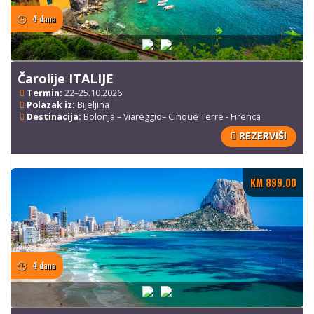
4 dana
Čarolije ITALIJE
Termin:
22–25.10.2026
Polazak iz:
Bijeljina
Destinacija:
Bolonja – Viareggio– Cinque Terre - Firenca
REZERVIŠI
KM 899.00
4 dana