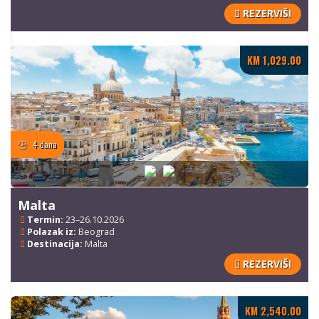
REZERVIŠI
KM 1,029.00
4 dana
Malta
Termin:
23–26.10.2026
Polazak iz:
Beograd
Destinacija:
Malta
REZERVIŠI
KM 2,540.00