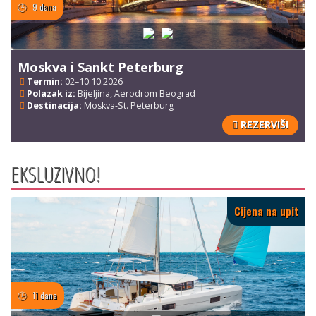
9 dana
Moskva i Sankt Peterburg
Termin:
02–10.10.2026
Polazak iz:
Bijeljina, Aerodrom Beograd
Destinacija:
Moskva-St. Peterburg
REZERVIŠI
EKSLUZIVNO!
Cijena na upit
11 dana