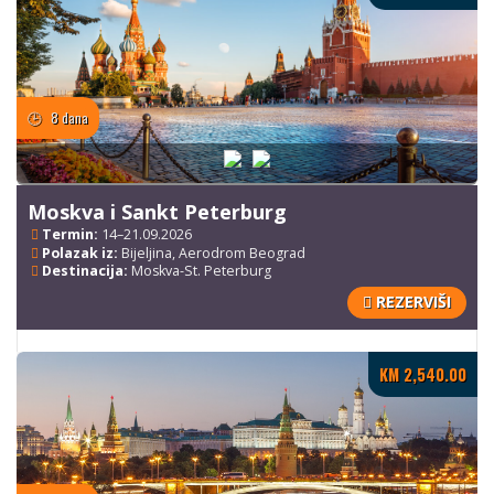
8 dana
Moskva i Sankt Peterburg
Termin:
14–21.09.2026
Polazak iz:
Bijeljina, Aerodrom Beograd
Destinacija:
Moskva-St. Peterburg
REZERVIŠI
KM 2,540.00