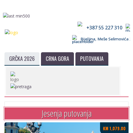
+387 55 227 310
Bijeljina, Meše Selimovića
GRČKA 2026
CRNA GORA
PUTOVANJA
Jesenja putovanja
KM 1,079.00