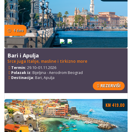
4 dana
Bari i Apulja
Srce juga Italije, masline i tirkizno more
Termin:
29.10–01.11.2026
Polazak iz:
Bijeljina - Aerodrom Beograd
Destinacija:
Bari, Apulja
REZERVIŠI
KM 419.00