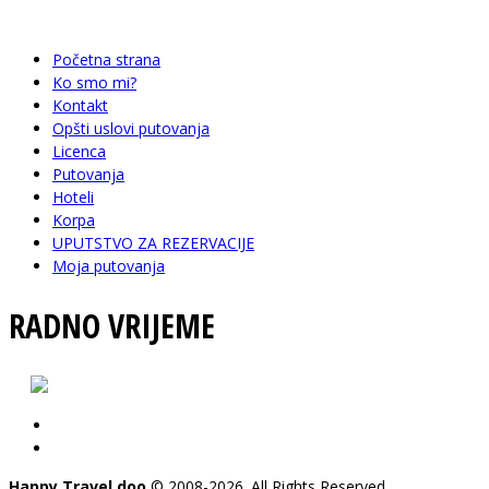
info@happytravelbn.com
Početna strana
Ko smo mi?
Kontakt
Opšti uslovi putovanja
Licenca
Putovanja
Hoteli
Korpa
UPUTSTVO ZA REZERVACIJE
Moja putovanja
RADNO VRIJEME
pon - pet: 08-20 h
subota: 09-15 h
Happy Travel doo
© 2008-2026. All Rights Reserved.