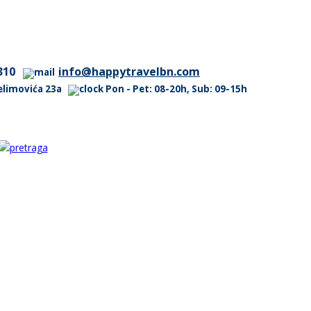
310
info@happytravelbn.com
 Selimovića 23a
Pon - Pet: 08-20h, Sub: 09-15h