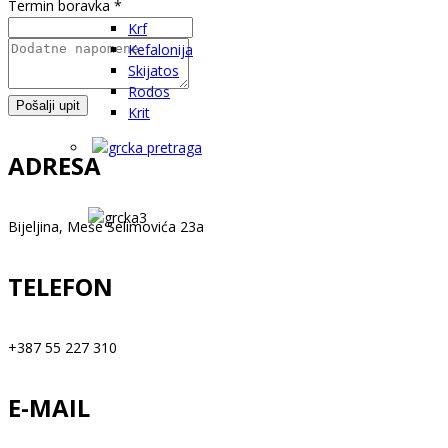
Termin boravka
*
Krf
Kefalonija
Skijatos
Rodos
Pošalji upit
Krit
ADRESA
Bijeljina, Meše Selimovića 23a
TELEFON
+387 55 227 310
E-MAIL