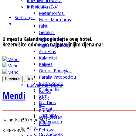
Ime hotela (A-Ž)
Nea Flogita
SITHONIA
Ime hotela (Ž-A)
Metamorfosi
Sortiranje
Neos Marmaras
Nikiti
Gerakini
U mjestu Kalandra pogledajte ovaj hotel.
Agios Ioannis
Rezervišite odmor po najpovoljnijim cijenama!
Agios Nikolaos
Akti Elias
Kalamitsi
Kalives
Ormos Panagias
Paralia Vatopediou
Previous
Next
Porto Koufo
Budvanska rivijera
Psakoudia
Budva
Mendi
Sarti
Bečići
Stili Dios
Jaz
Toroni
Rafailovići
Tristinika
Sveti Stefan
Kalandra
(
50 m od plaže
)
Vourvourou
Pržno
ATHOS
Petrovac
8
REZERVIŠI!
Ouranopolis