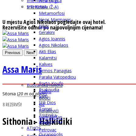
Ime hotela (A-Ž)
Nea Flogita
SITHONIA
Ime hotela (Ž-A)
Metamorfosi
Neos Marmaras
U mjestu Agios Nikolaos pogledajte ovaj hotel.
Nikiti
Rezervišite odmor po najpovoljnijim cijenama!
Gerakini
Agios Ioannis
Agios Nikolaos
Akti Elias
Previous
Next
Kalamitsi
Kalives
Assa Maris
Ormos Panagias
Paralia Vatopediou
Porto Koufo
Budvanska rivijera
Psakoudia
Budva
Sitonia
(
20 m od plaže
)
Sarti
Bečići
Stili Dios
8
REZERVIŠI!
Jaz
Toroni
Rafailovići
Tristinika
Sveti Stefan
Sithonia - Halkidiki
Vourvourou
Pržno
ATHOS
Petrovac
Ouranopolis