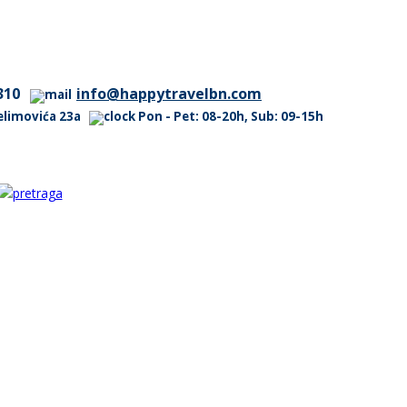
310
info@happytravelbn.com
 Selimovića 23a
Pon - Pet: 08-20h, Sub: 09-15h