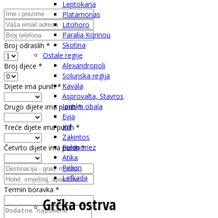
Leptokaria
Platamonas
Litohoro
Paralia Korinou
Skotina
Broj odraslih
*
Ostale regije
Alexandropoli
Broj djece
*
Solunska regija
Kavala
Dijete ima punih
*
Asprovalta, Stavros
Jonska obala
Drugo dijete ima punih
*
Evia
Krf
Treće dijete ima punih
*
Zakintos
Peloponez
Četvrto dijete ima punih
*
Atika
Pelion
Lefkada
Termin boravka
*
Grčka ostrva