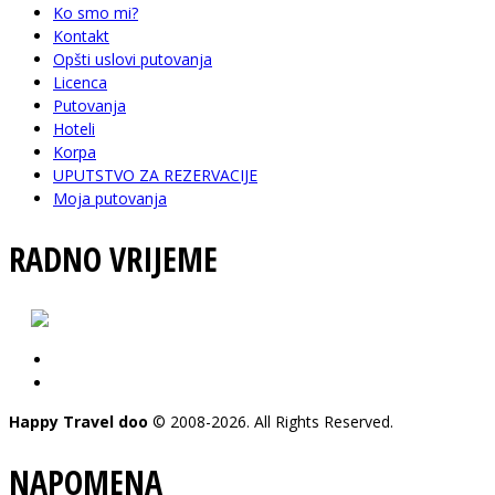
Ko smo mi?
Kontakt
Opšti uslovi putovanja
Licenca
Putovanja
Hoteli
Korpa
UPUTSTVO ZA REZERVACIJE
Moja putovanja
RADNO VRIJEME
pon - pet: 08-20 h
subota: 09-15 h
Happy Travel doo
© 2008-2026. All Rights Reserved.
NAPOMENA