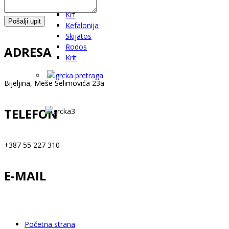
Krf
Pošalji upit
Kefalonija
Skijatos
Rodos
ADRESA
Krit
Bijeljina, Meše Selimovića 23a
TELEFON
+387 55 227 310
E-MAIL
info@happytravelbn.com
Početna strana