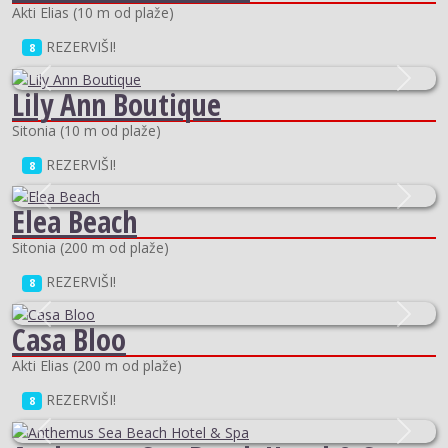
Akti Elias
(
10 m od plaže
)
REZERVIŠI!
8
Previous
Next
Lily Ann Boutique
Sitonia
(
10 m od plaže
)
REZERVIŠI!
8
Previous
Next
Elea Beach
Sitonia
(
200 m od plaže
)
REZERVIŠI!
8
Previous
Next
Casa Bloo
Akti Elias
(
200 m od plaže
)
REZERVIŠI!
8
Previous
Next