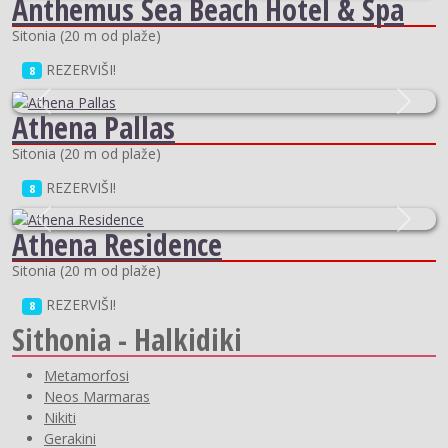
Anthemus Sea Beach Hotel & Spa
Sitonia
(
20 m od plaže
)
REZERVIŠI!
8
Previous
Next
Athena Pallas
Sitonia
(
20 m od plaže
)
REZERVIŠI!
8
Previous
Next
Athena Residence
Sitonia
(
20 m od plaže
)
REZERVIŠI!
8
Sithonia - Halkidiki
Metamorfosi
Neos Marmaras
Nikiti
Gerakini