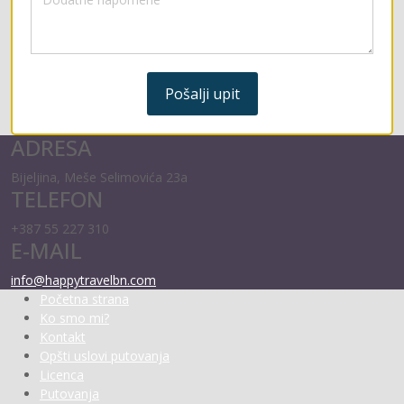
Pošalji upit
ADRESA
Bijeljina, Meše Selimovića 23a
TELEFON
+387 55 227 310
E-MAIL
info@happytravelbn.com
Početna strana
Ko smo mi?
Kontakt
Opšti uslovi putovanja
Licenca
Putovanja