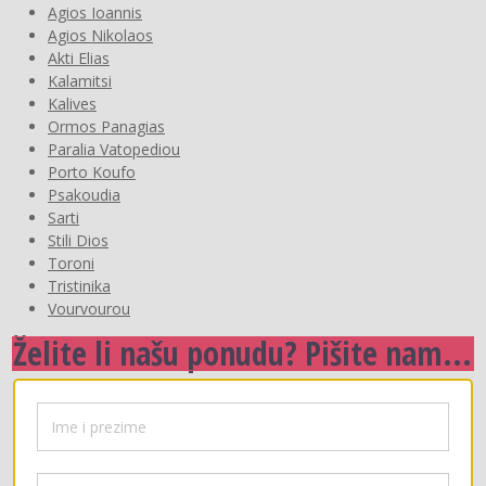
Agios Ioannis
Agios Nikolaos
Akti Elias
Kalamitsi
Kalives
Ormos Panagias
Paralia Vatopediou
Porto Koufo
Psakoudia
Sarti
Stili Dios
Toroni
Tristinika
Vourvourou
Želite li našu ponudu? Pišite nam...