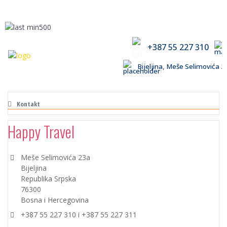
+387 55 227 310
Bijeljina, Meše Selimovića
Kontakt
Happy Travel
Address
Meše Selimovića 23a
Bijeljina
Republika Srpska
76300
Bosna i Hercegovina
Phone
+387 55 227 310 i +387 55 227 311