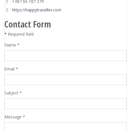
Mobile
+387 66 187 279
Website
https://happytravelbn.com
Contact Form
*
Required field
Name
*
Email
*
Subject
*
Message
*