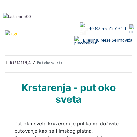
+387 55 227 310
Bijeljina, Meše Selimovića
KRSTARENJA
Put oko svijeta