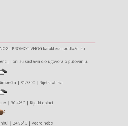
IVNOG i PROMOTIVNOG karaktera i podložni su
ciji i oni su sastavni dio ugovora o putovanju.
dimpešta
|
31.73°C
|
Rijetki oblaci
lano
|
30.42°C
|
Rijetki oblaci
anbul
|
24.95°C
|
Vedro nebo