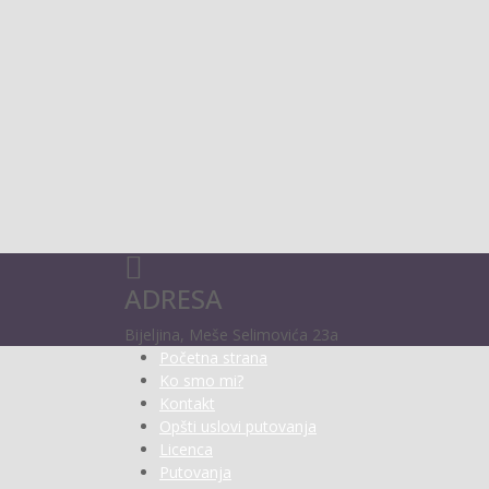
ADRESA
Bijeljina, Meše Selimovića 23a
Početna strana
Ko smo mi?
Kontakt
Opšti uslovi putovanja
Licenca
Putovanja