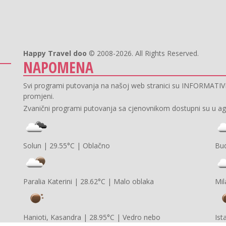
Happy Travel doo
© 2008-2026. All Rights Reserved.
NAPOMENA
Svi programi putovanja na našoj web stranici su INFORMAT
promjeni.
Zvanični programi putovanja sa cjenovnikom dostupni su u agen
Solun
|
29.55°C
|
Oblačno
Bu
Paralia Katerini
|
28.62°C
|
Malo oblaka
Mi
Hanioti, Kasandra
|
28.95°C
|
Vedro nebo
Ist