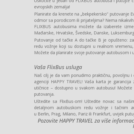
Uskočite u jedan od FLIXBUS autobusa i putujte č
evropskih zemalja!
Planirate da krenete na „bekpekersko” putovanje Ev
odmor sa porodicom ili prijateljima? Nema nikakvi
FLIXBUS autobusima možete da izaberete između 
Mađarske, Hrvatske, Švedske, Danske, Luksemburga, S
Putovanje od tačke A do tačke B je opušteno: za
redu vožnje koji su dostupni u realnom vremenu,
Možete da planirate svoje putovanje autobusom i u
Vaša FlixBus usluga
Naš cilj je da vam ponudimo praktičnu, povoljnu i
agenciji HAPPY TRAVEL! Vaša karta je garancija za
utičnice – dostupno u svakom autobusu! Možete d
putovanja.
Uštedite sa FlixBus-om! Uštedite novac sa našim
detaljnom autobuskom redu vožnje i tačnim aut
u Berlin, Prag, Milano, Pariz ili Frankfurt, uvijek put
Pozovite HAPPY TRAVEL za više informacij