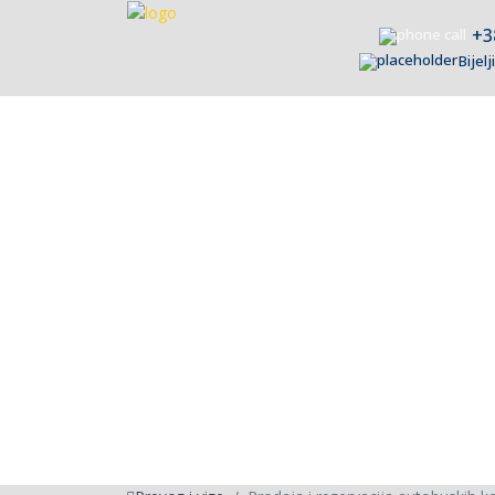
+3
Bijel