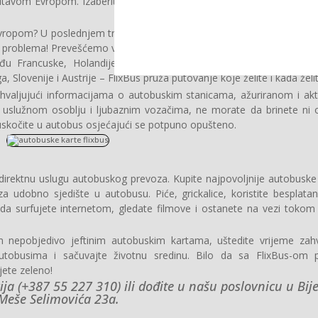
itavom Evropom. Izaberite svoje putovanje do preko 2.000 destinac
ropom? U poslednjem trenutku odlučujete da posetite neki grad? Ili 
h problema! Prevešćemo vas od tačke A do tačke B po nepobjedivoj ci
Francuske, Holandije, Švajcarske, Njemačke, Italije, Češke Rep
lovenije i Austrije – FlixBus pruža putovanje koje želite i kada želit
hvaljujući informacijama o autobuskim stanicama, ažuriranom i ak
 uslužnom osoblju i ljubaznim vozačima, ne morate da brinete ni 
skočite u autobus osjećajući se potpuno opušteno.
 direktnu uslugu autobuskog prevoza. Kupite najpovoljnije autobuske
 udobno sjedište u autobusu. Piće, grickalice, koristite besplatan
a surfujete internetom, gledate filmove i ostanete na vezi tokom
 nepobjedivo jeftinim autobuskim kartama, uštedite vrijeme zahva
obusima i sačuvajte životnu sredinu. Bilo da sa FlixBus-om p
ujete zeleno!
a (+387 55 227 310) ili dođite u našu poslovnicu u Bijel
Meše Selimovića 23a.