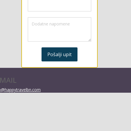
Pošalji upit
-MAIL
o@happytravelbn.com