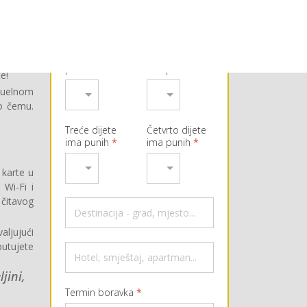
ija u 28
idete na
jeni. Sa
Dijete ima
Drugo dijete
ublike,
punih
*
ima punih
*
e!
tuelnom
o čemu.
Treće dijete
Četvrto dijete
ima punih
*
ima punih
*
 karte u
 Wi-Fi i
 čitavog
ljujući
utujete
jini,
Termin boravka
*