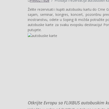
Prevoz i vize
Prodaja i rezervacija autobuskih k
Želite rezervisati i kupiti autobusku kartu do Crne G
sajam, seminar, kongres, koncert, pozorišnu preds
inostranstvu, odete u šoping ili možda potražite p
autobuske karte za svaku evopsku destinaciju! Pom
putujete.
Otkrijte Evropu sa FLIXBUS autobuskim 