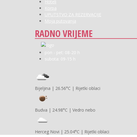
Hoteli
Korpa
UPUTSTVO ZA REZERVACIJE
Moja putovanja
RADNO VRIJEME
pon - pet: 08-20 h
subota: 09-15 h
Bijeljina
|
26.56°C
|
Rijetki oblaci
Budva
|
24.98°C
|
Vedro nebo
Herceg Novi
|
25.04°C
|
Rijetki oblaci