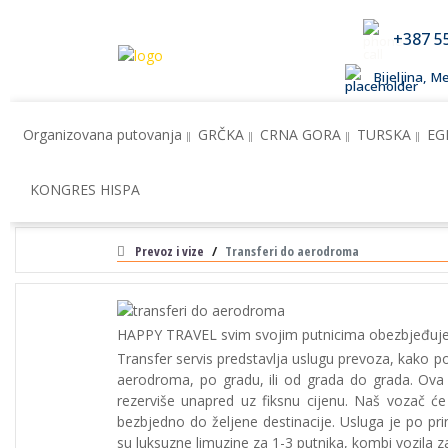
+387 5
Bijeljina, 
Organizovana putovanja
GRČKA
CRNA GORA
TURSKA
EG
KONGRES HISPA
Prevoz i vize
Transferi do aerodroma
HAPPY TRAVEL svim svojim putnicima obezbjeđuje 
Transfer servis predstavlja uslugu prevoza, kako pos
aerodroma, po gradu, ili od grada do grada. Ov
rezerviše unapred uz fiksnu cijenu. Naš vozač ć
bezbjedno do željene destinacije. Usluga je po pri
su luksuzne limuzine za 1-3 putnika, kombi vozila za