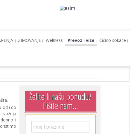
ARENJA
ZIMOVANJE
Wellness
Prevoz i vize
Čičino sokače
Želite li našu ponudu?
ta...
Pišite nam...
u od i do
a vožnju
udobno i
koristimo