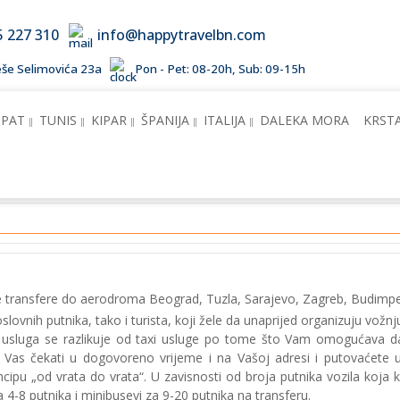
5 227 310
info@happytravelbn.com
Meše Selimovića 23a
Pon - Pet: 08-20h, Sub: 09-15h
IPAT
TUNIS
KIPAR
ŠPANIJA
ITALIJA
DALEKA MORA
KRST
transfere do aerodroma Beograd, Tuzla, Sarajevo, Zagreb, Budimpeš
lovnih putnika, tako i turista, koji žele da unaprijed organizuju vožnj
a usluga se razlikuje od taxi usluge po tome što Vam omogućava d
e Vas čekati u dogovoreno vrijeme i na Vašoj adresi i putovaćete 
ncipu „od vrata do vrata“. U zavisnosti od broja putnika vozila koja 
 4-8 putnika i minibusevi za 9-20 putnika na transferu.