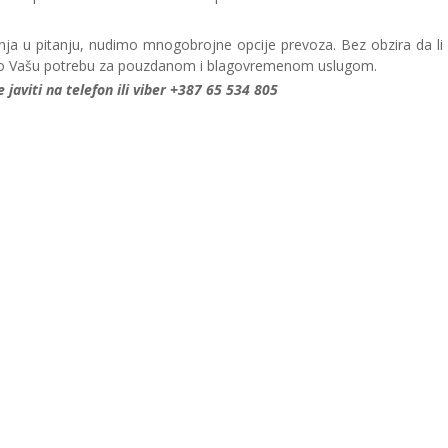
ja u pitanju, nudimo mnogobrojne opcije prevoza. Bez obzira da li 
mijemo Vašu potrebu za pouzdanom i blagovremenom uslugom.
 javiti na telefon ili viber +387 65 534 805