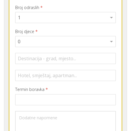
Pošalji upit
ADRESA
Bijeljina, Meše Selimovića 23a
TELEFON
+387 55 227 310