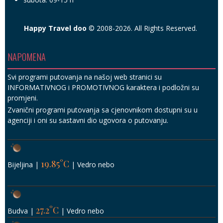
27.2°C
Budva
|
|
Vedro nebo
26.71°C
Herceg Novi
|
|
Vedro nebo
25.54°C
Solun
|
|
Vedro nebo
24.17°C
Paralia Katerini
|
|
Vedro nebo
26.17°C
Hanioti, Kasandra
|
|
Malo oblaka
20.72°C
Budimpešta
|
|
Malo oblaka
22.21°C