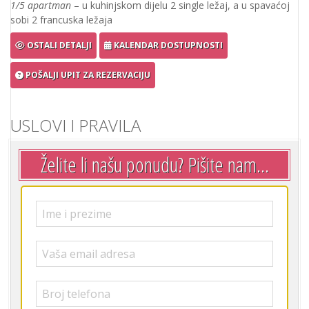
Broj odraslih
*
Broj djece
*
Termin boravka
*