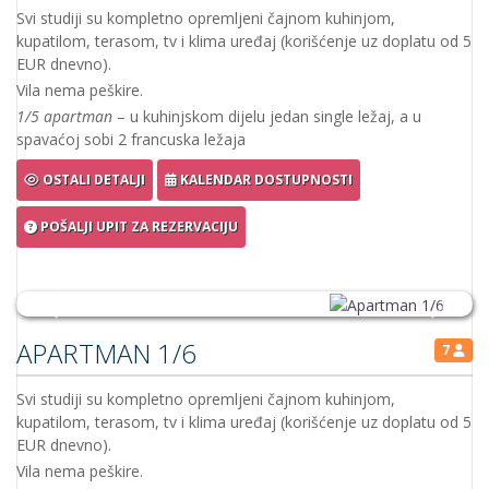
Vila nema peškire.
1/5 apartman
– u kuhinjskom dijelu 2 single ležaj, a u spavaćoj
sobi 2 francuska ležaja
OSTALI DETALJI
KALENDAR DOSTUPNOSTI
POŠALJI UPIT ZA REZERVACIJU
USLOVI I PRAVILA
Želite li našu ponudu? Pišite nam...