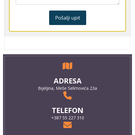
E-MAIL
info@happytravelbn.com
Početna strana
Ko smo mi?
Kontakt
Opšti uslovi putovanja
Licenca
Putovanja
Hoteli
Korpa
UPUTSTVO ZA REZERVACIJE
Moja putovanja
RADNO VRIJEME