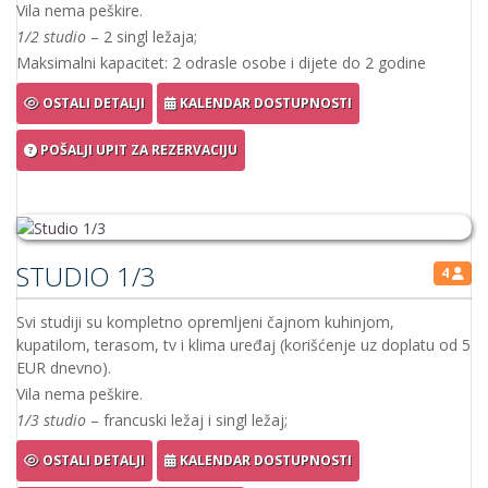
Vila nema peškire.
1/2 studio
– 2 singl ležaja;
Maksimalni kapacitet: 2 odrasle osobe i dijete do 2 godine
OSTALI DETALJI
KALENDAR DOSTUPNOSTI
POŠALJI UPIT ZA REZERVACIJU
STUDIO 1/3
4
Svi studiji su kompletno opremljeni čajnom kuhinjom,
kupatilom, terasom, tv i klima uređaj (korišćenje uz doplatu od 5
EUR dnevno).
Vila nema peškire.
1/3 studio
– francuski ležaj i singl ležaj;
OSTALI DETALJI
KALENDAR DOSTUPNOSTI