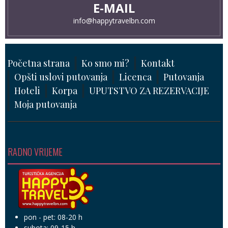
pon - pet: 08-20 h
subota: 09-15 h
Happy Travel doo
© 2008-2026. All Rights Reserved.
NAPOMENA
Svi programi putovanja na našoj web stranici su
INFORMATIVNOG i PROMOTIVNOG karaktera i podložni su
promjeni.
Zvanični programi putovanja sa cjenovnikom dostupni su u
agenciji i oni su sastavni dio ugovora o putovanju.
19.85°C
Bijeljina
|
|
Vedro nebo