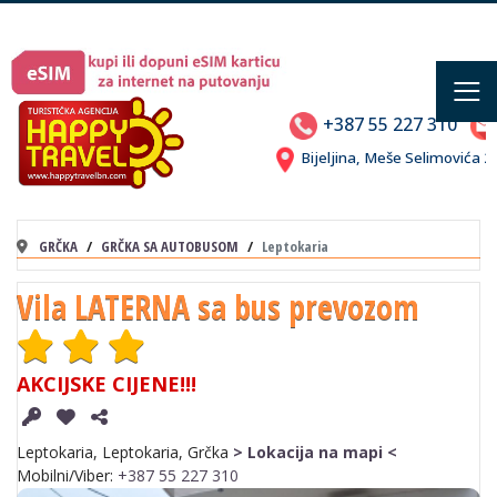
≡
+387 55 227 310
Bijeljina, Meše Selimovića
GRČKA
GRČKA SA AUTOBUSOM
Leptokaria
Vila LATERNA sa bus prevozom
AKCIJSKE CIJENE!!!
Leptokaria, Leptokaria, Grčka
> Lokacija na mapi <
Mobilni/Viber:
+387 55 227 310