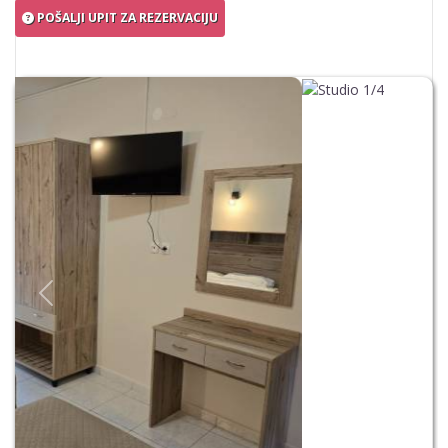
POŠALJI UPIT ZA REZERVACIJU
Previous
Next
STUDIO 1/4
5
Svi studiji su kompletno opremljeni čajnom kuhinjom,
kupatilom, terasom, tv i klima uređaj (korišćenje uz doplatu od 5
EUR dnevno).
Vila nema peškire.
1/4 studio
– 2 francuska ležaja
OSTALI DETALJI
KALENDAR DOSTUPNOSTI
POŠALJI UPIT ZA REZERVACIJU
Previous
Next