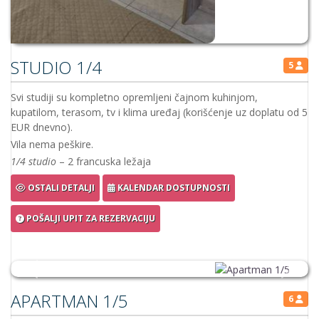
APARTMAN 1/5
6
Svi studiji su kompletno opremljeni čajnom kuhinjom,
kupatilom, terasom, tv i klima uređaj (korišćenje uz doplatu od 5
EUR dnevno).
Vila nema peškire.
1/5 apartman
– u kuhinjskom dijelu jedan single ležaj, a u
spavaćoj sobi 2 francuska ležaja
OSTALI DETALJI
KALENDAR DOSTUPNOSTI
POŠALJI UPIT ZA REZERVACIJU
Previous
Next
APARTMAN 1/6
7
Svi studiji su kompletno opremljeni čajnom kuhinjom,
kupatilom, terasom, tv i klima uređaj (korišćenje uz doplatu od 5
EUR dnevno).