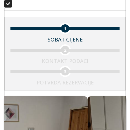
1
SOBA I CIJENE
2
KONTAKT PODACI
3
POTVRDA REZERVACIJE