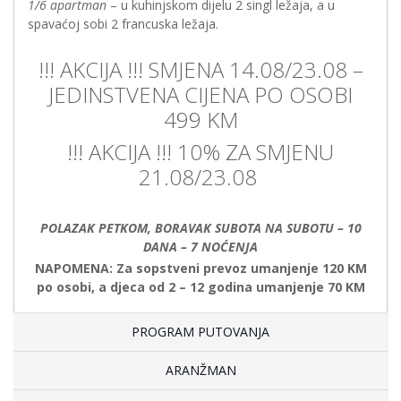
1/6 apartman
– u kuhinjskom dijelu 2 singl ležaja, a u
spavaćoj sobi 2 francuska ležaja.
!!! AKCIJA !!! SMJENA 14.08/23.08 –
JEDINSTVENA CIJENA PO OSOBI
499 KM
!!! AKCIJA !!! 10% ZA SMJENU
21.08/23.08
POLAZAK PETKOM, BORAVAK SUBOTA NA SUBOTU – 10
DANA – 7 NOĆENJA
NAPOMENA:
Za sopstveni prevoz umanjenje 120 KM
po osobi, a djeca od 2 – 12 godina umanjenje 70 KM
PROGRAM PUTOVANJA
ARANŽMAN