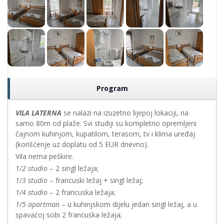
Program
VILA LATERNA
se nalazi na izuzetno lijepoj lokaciji, na
samo 80m od plaže. Svi studiji su kompletno opremljeni
čajnom kuhinjom, kupatilom, terasom, tv i klima uređaj
(korišćenje uz doplatu od 5 EUR dnevno).
Vila nema peškire.
1/2 studio
– 2 singl ležaja;
1/3 studio
– francuski ležaj + singl ležaj;
1/4 studio
– 2 francuska ležaja;
1/5 apartman
– u kuhinjskom dijelu jedan singl ležaj, a u
spavaćoj sobi 2 francuska ležaja;