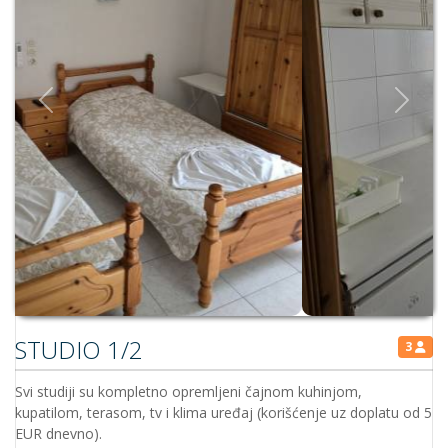
Previous
Next
STUDIO 1/2
3
Svi studiji su kompletno opremljeni čajnom kuhinjom,
kupatilom, terasom, tv i klima uređaj (korišćenje uz doplatu od 5
EUR dnevno).