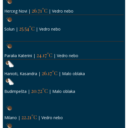
Milano
|
|
Vedro nebo
24.39°C
Istanbul
|
|
Vedro nebo
Leptokaria
Paralia
Hanioti
Pefkohori